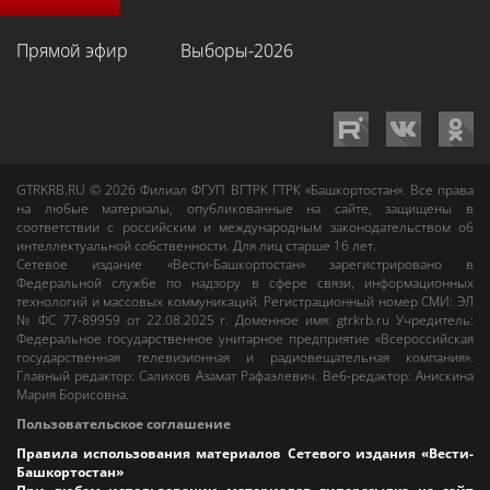
Прямой эфир
Выборы-2026
GTRKRB.RU © 2026
Филиал ФГУП ВГТРК ГТРК «Башкортостан»
. Все права
на любые материалы, опубликованные на сайте, защищены в
соответствии с российским и международным законодательством об
интеллектуальной собственности. Для лиц старше 16 лет.
Сетевое издание «Вести-Башкортостан»
зарегистрировано в
Федеральной службе по надзору в сфере связи, информационных
технологий и массовых коммуникаций. Регистрационный номер СМИ: ЭЛ
№ ФС 77-89959 от 22.08.2025 г. Доменное имя:
gtrkrb.ru
Учредитель:
Федеральное государственное унитарное предприятие «Всероссийская
государственная телевизионная и радиовещательная компания».
Главный редактор
:
Салихов Азамат Рафаэлевич
.
Веб-редактор
:
Анискина
Мария Борисовна
.
Пользовательское соглашение
Правила использования материалов Сетевого издания «Вести-
Башкортостан»