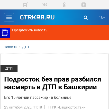
Перейти к основному содержанию
16+
Toggle
navigation
Предложить новость
Новости
ДТП
ДТП
Подросток без прав разбился
насмерть в ДТП в Башкирии
Его 16-летний пассажир - в больнице
25 октября 2025, 11:18
ГТРК «Башкортостан»