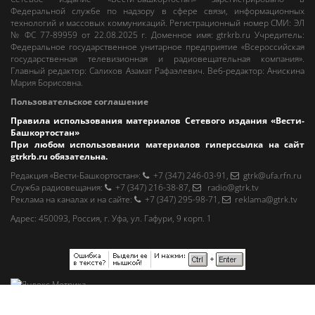
Федеральной службе по надзору в сфере связи, информационных
технологий и массовых коммуникаций. Регистрационный номер СМИ: ЭЛ
№ ФС 77-89959 от 22.08.2025 г. Доменное имя:
gtrkrb.ru
Учредитель:
Федеральное государственное унитарное предприятие «Всероссийская
государственная телевизионная и радиовещательная компания».
Главный редактор
:
Салихов Азамат Рафаэлевич
.
Веб-редактор
:
Анискина
Мария Борисовна
.
Пользовательское соглашение
Правила использования материалов Сетевого издания «Вести-
Башкортостан»
При любом использовании материалов гиперссылка на сайт
gtrkrb.ru
обязательна.
Редакция «Вести-Башкортостан»
:
+7 (347) 246-03-91
,
gtrk@ufa.rfn.ru
Cлужба радиовещания
:
+7 (347) 216-38-87
,
radio@gtrk.tv
Реклама на каналах и на сайте
:
+7 (347) 295-98-71
,
reklama@gtrk.tv
Адрес:
450093
,
Россия, г. Уфа
, ул.
Гафури, 9 корп. 1