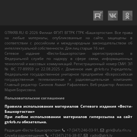
GTRKRB.RU © 2026
Филиал ФГУП ВГТРК ГТРК «Башкортостан»
. Все права
на любые материалы, опубликованные на сайте, защищены в
соответствии с российским и международным законодательством об
интеллектуальной собственности. Для лиц старше 16 лет.
Сетевое издание «Вести-Башкортостан»
зарегистрировано в
Федеральной службе по надзору в сфере связи, информационных
технологий и массовых коммуникаций. Регистрационный номер СМИ: ЭЛ
№ ФС 77-89959 от 22.08.2025 г. Доменное имя:
gtrkrb.ru
Учредитель:
Федеральное государственное унитарное предприятие «Всероссийская
государственная телевизионная и радиовещательная компания».
Главный редактор
:
Салихов Азамат Рафаэлевич
.
Веб-редактор
:
Анискина
Мария Борисовна
.
Пользовательское соглашение
Правила использования материалов Сетевого издания «Вести-
Башкортостан»
При любом использовании материалов гиперссылка на сайт
gtrkrb.ru
обязательна.
Редакция «Вести-Башкортостан»
:
+7 (347) 246-03-91
,
gtrk@ufa.rfn.ru
Cлужба радиовещания
:
+7 (347) 216-38-87
,
radio@gtrk.tv