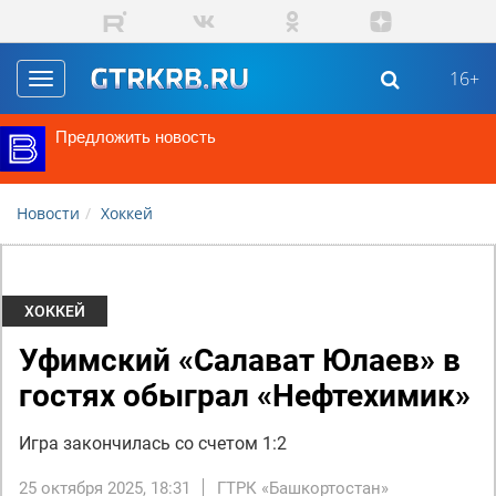
Перейти к основному содержанию
16+
Toggle
navigation
Предложить новость
Новости
Хоккей
ХОККЕЙ
Уфимский «Салават Юлаев» в
гостях обыграл «Нефтехимик»
Игра закончилась со счетом 1:2
25 октября 2025, 18:31
ГТРК «Башкортостан»