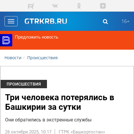
Перейти к основному содержанию
16+
Toggle
navigation
Предложить новость
Новости
Происшествия
ПРОИСШЕСТВИЯ
Три человека потерялись в
Башкирии за сутки
Они обратились в экстренные службы
26 октября 2025, 10:17
ГТРК «Башкортостан»