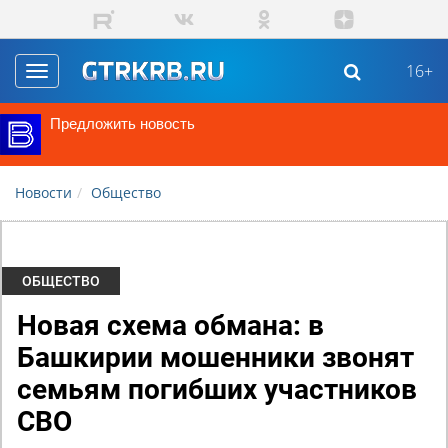
Перейти к основному содержанию
16+
Toggle
navigation
Предложить новость
Новости
Общество
ОБЩЕСТВО
Новая схема обмана: в
Башкирии мошенники звонят
семьям погибших участников
СВО