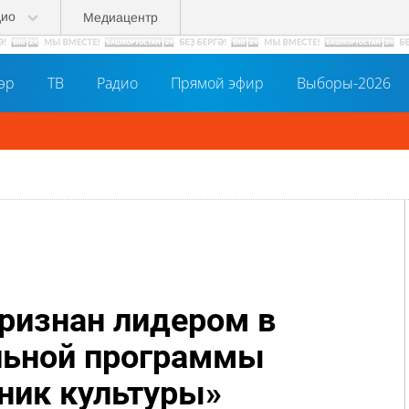
дио
Медиацентр
әр
ТВ
Радио
Прямой эфир
Выборы-2026
ризнан лидером в
льной программы
ник культуры»