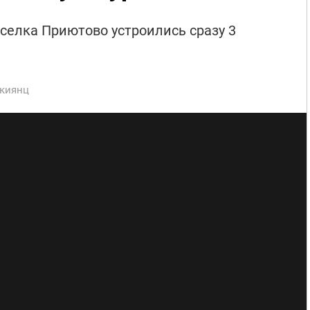
оселка Приютово устроились сразу 3
киянц