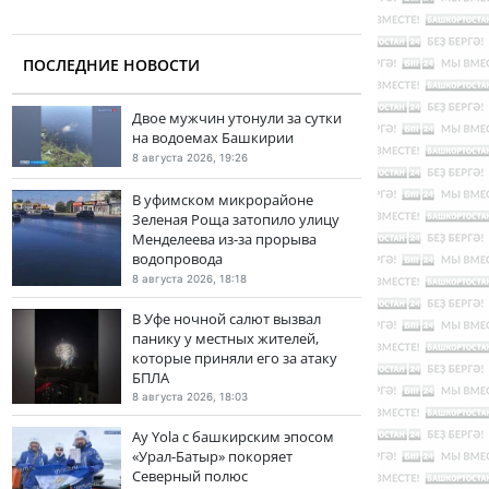
ПОСЛЕДНИЕ НОВОСТИ
Двое мужчин утонули за сутки
на водоемах Башкирии
8 августа 2026, 19:26
В уфимском микрорайоне
Зеленая Роща затопило улицу
Менделеева из-за прорыва
водопровода
8 августа 2026, 18:18
В Уфе ночной салют вызвал
панику у местных жителей,
которые приняли его за атаку
БПЛА
8 августа 2026, 18:03
Ay Yola с башкирским эпосом
«Урал-Батыр» покоряет
Северный полюс