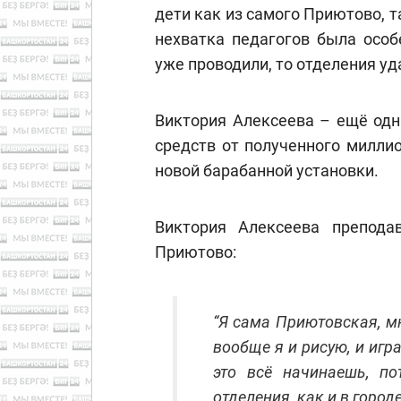
дети как из самого Приютово, т
нехватка педагогов была особ
уже проводили, то отделения у
Виктория Алексеева – ещё одн
средств от полученного милли
новой барабанной установки.
Виктория Алексеева препод
Приютово:
“Я сама Приютовская, мн
вообще я и рисую, и игр
это всё начинаешь, п
отделения, как и в городе