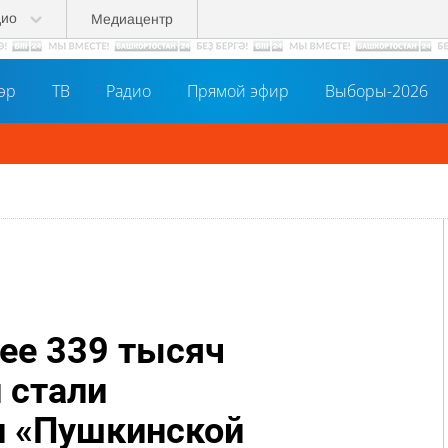
дио
Медиацентр
әр
ТВ
Радио
Прямой эфир
Выборы-2026
ее 339 тысяч
 стали
и «Пушкинской