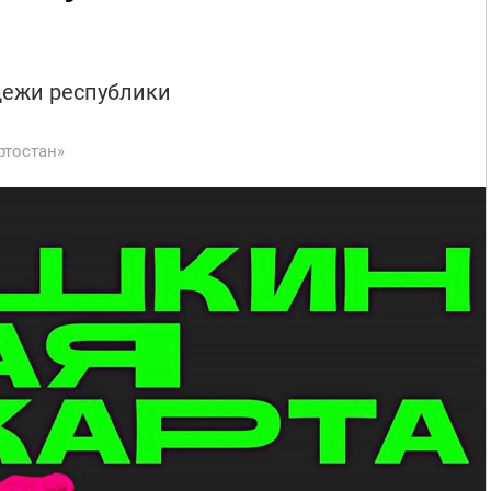
дежи республики
ртостан»