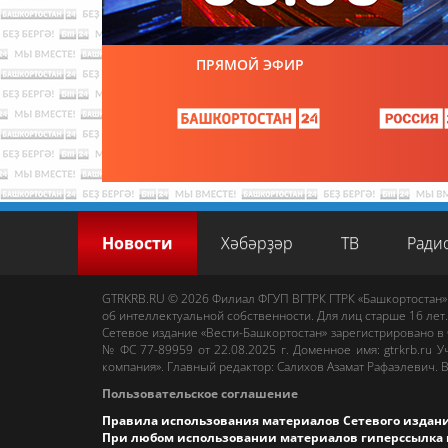
ПРЯМОЙ ЭФИР
Новости
Хәбәрҙәр
ТВ
Ради
GTRKRB.RU © 2026
Филиал ФГУП ВГТРК ГТРК «Башкортостан»
об интеллектуальной собственности. Для лиц старше 16 лет.
Сетевое издание «Вести-Башкортостан»
зарегистрировано в
№ ФС 77-89959 от 22.08.2025 г. Доменное имя:
gtrkrb.ru
Уч
компания».
Главный редактор
:
Салихов Азамат Рафаэлевич
.
В
Пользовательское соглашение
Правила использования материалов Сетевого издан
При любом использовании материалов гиперссылка 