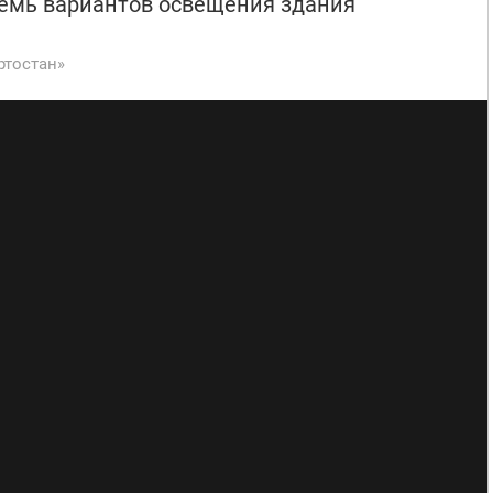
емь вариантов освещения здания
ртостан»