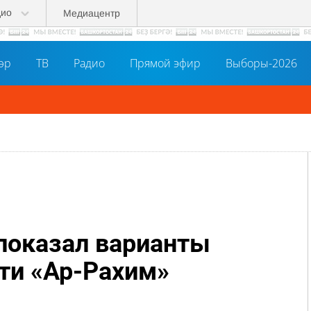
дио
Медиацентр
әр
ТВ
Радио
Прямой эфир
Выборы-2026
показал варианты
ти «Ар-Рахим»