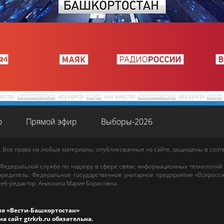
о
Прямой эфир
Выборы-2026
. Все права на любые материалы, опубликованные на сайте, защищены в соо
 Федеральной службе по надзору в сфере связи, информационных технологий
редитель: Федеральное государственное унитарное предприятие «Всеросси
еб-редактор
:
Анискина Мария Борисовна
.
ия «Вести-Башкортостан»
на сайт
gtrkrb.ru
обязательна.