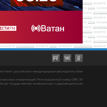
тветствии с российским и международным законодательством
 и массовых коммуникаций. Регистрационный номер СМИ: ЭЛ
йская государственная телевизионная и радиовещательная