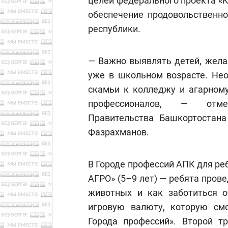
целей федерального проекта «
обеспечение продовольственно
республики.
— Важно выявлять детей, жела
уже в школьном возрасте. Нео
скамьи к колледжу и агарному
профессионалов, — отме
Правительства Башкортостана
Фазрахманов.
В Городе профессий АПК для реб
АГРО» (5–9 лет) — ребята пров
животных и как заботиться о
игровую валюту, которую см
Города профессий». Второй т