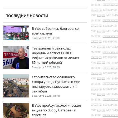
ПОСЛЕДНИЕ НОВОСТИ
В Уфе собрались блогеры со
всей страны
6 августа 2026, 21:10
Театральный режиссер,
народный артист РСФСР
Рифкат Исрафилов отмечает
85-летний юбилей
6 августа 2026, 18:49
Строительство основного
створа улицы Пугачева в Уфе
планируется завершить к 1
сентября
6 августа 2026, 18:48
В Уфе пройдут экологические
акции по сбору батареек и
текстиля