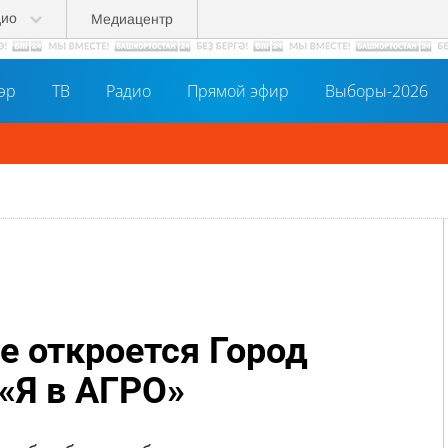
дио
Медиацентр
әр
ТВ
Радио
Прямой эфир
Выборы-2026
е откроется Город
«Я в АГРО»