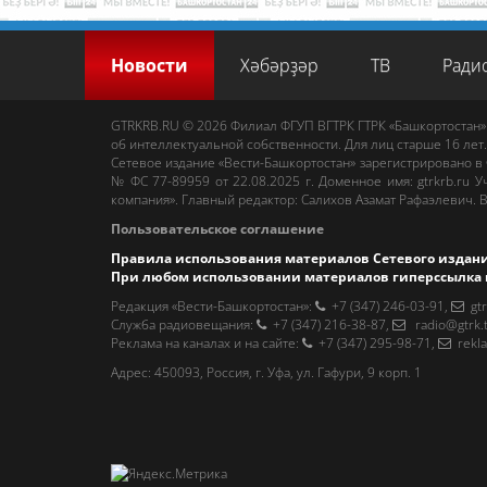
Новости
Хәбәрҙәр
ТВ
Ради
GTRKRB.RU © 2026
Филиал ФГУП ВГТРК ГТРК «Башкортостан»
об интеллектуальной собственности. Для лиц старше 16 лет.
Сетевое издание «Вести-Башкортостан»
зарегистрировано в
№ ФС 77-89959 от 22.08.2025 г. Доменное имя:
gtrkrb.ru
Уч
компания».
Главный редактор
:
Салихов Азамат Рафаэлевич
.
В
Пользовательское соглашение
Правила использования материалов Сетевого издан
При любом использовании материалов гиперссылка 
Редакция «Вести-Башкортостан»
:
+7 (347) 246-03-91
,
gt
Cлужба радиовещания
:
+7 (347) 216-38-87
,
radio@gtrk.
Реклама на каналах и на сайте
:
+7 (347) 295-98-71
,
rekl
Адрес:
450093
,
Россия, г. Уфа
, ул.
Гафури, 9 корп. 1