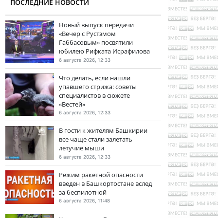
ПОСЛЕДНИЕ НОВОСТИ
Новый выпуск передачи
«Вечер с Рустэмом
Габбасовым» посвятили
юбилею Рифката Исрафилова
6 августа 2026, 12:33
Что делать, если нашли
упавшего стрижа: советы
специалистов в сюжете
«Вестей»
6 августа 2026, 12:33
В гости к жителям Башкирии
все чаще стали залетать
летучие мыши
6 августа 2026, 12:33
Режим ракетной опасности
введен в Башкортостане вслед
за беспилотной
6 августа 2026, 11:48