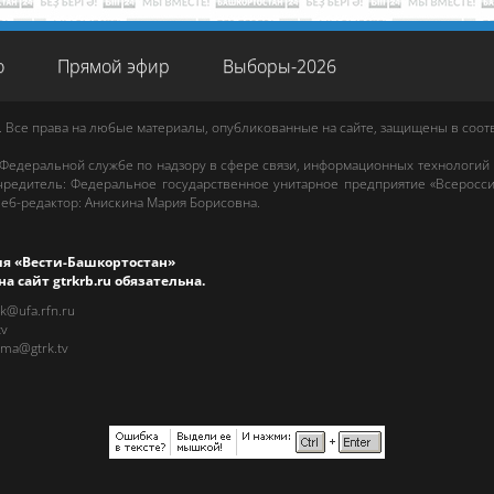
о
Прямой эфир
Выборы-2026
. Все права на любые материалы, опубликованные на сайте, защищены в соо
 Федеральной службе по надзору в сфере связи, информационных технологий
редитель: Федеральное государственное унитарное предприятие «Всеросси
еб-редактор
:
Анискина Мария Борисовна
.
ия «Вести-Башкортостан»
на сайт
gtrkrb.ru
обязательна.
rk@ufa.rfn.ru
tv
ama@gtrk.tv