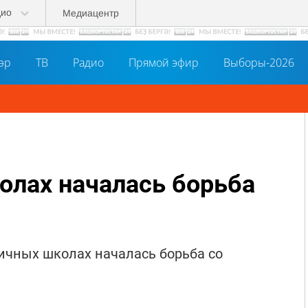
дио
Медиацентр
әр
ТВ
Радио
Прямой эфир
Выборы-2026
олах началась борьба
личных школах началась борьба со