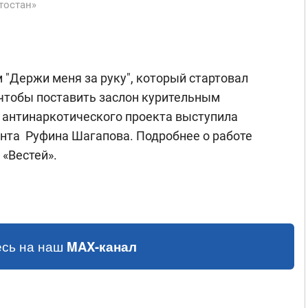
тостан»
 "Держи меня за руку", который стартовал
, чтобы поставить заслон курительным
 антинаркотического проекта выступила
нта Руфина Шагапова. Подробнее о работе
 «Вестей».
сь на наш
MAX-канал