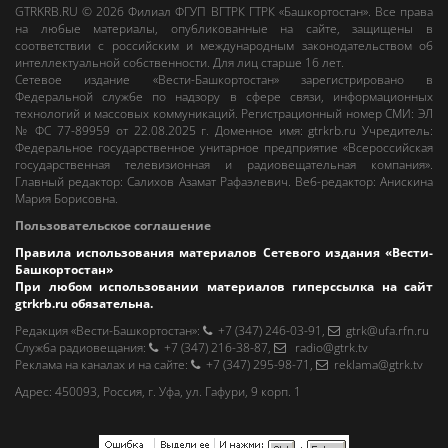
GTRKRB.RU © 2026
Филиал ФГУП ВГТРК ГТРК «Башкортостан»
. Все права
на любые материалы, опубликованные на сайте, защищены в
соответствии с российским и международным законодательством об
интеллектуальной собственности. Для лиц старше 16 лет.
Сетевое издание «Вести-Башкортостан»
зарегистрировано в
Федеральной службе по надзору в сфере связи, информационных
технологий и массовых коммуникаций. Регистрационный номер СМИ: ЭЛ
№ ФС 77-89959 от 22.08.2025 г. Доменное имя:
gtrkrb.ru
Учредитель:
Федеральное государственное унитарное предприятие «Всероссийская
государственная телевизионная и радиовещательная компания».
Главный редактор
:
Салихов Азамат Рафаэлевич
.
Веб-редактор
:
Анискина
Мария Борисовна
.
Пользовательское соглашение
Правила использования материалов Сетевого издания «Вести-
Башкортостан»
При любом использовании материалов гиперссылка на сайт
gtrkrb.ru
обязательна.
Редакция «Вести-Башкортостан»
:
+7 (347) 246-03-91
,
gtrk@ufa.rfn.ru
Cлужба радиовещания
:
+7 (347) 216-38-87
,
radio@gtrk.tv
Реклама на каналах и на сайте
:
+7 (347) 295-98-71
,
reklama@gtrk.tv
Адрес:
450093
,
Россия, г. Уфа
, ул.
Гафури, 9 корп. 1