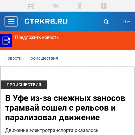
Перейти к основному содержанию
16+
Toggle
navigation
ГТРК "Башкортоста
Не пропустите
Новости
Происшествия
ПРОИСШЕСТВИЯ
В Уфе из-за снежных заносов
трамвай сошел с рельсов и
парализовал движение
Движение электротранспорта оказалось