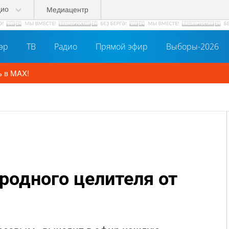
дио
Медиацентр
әр
ТВ
Радио
Прямой эфир
Выборы-2026
ь в MAX!
родного целителя от