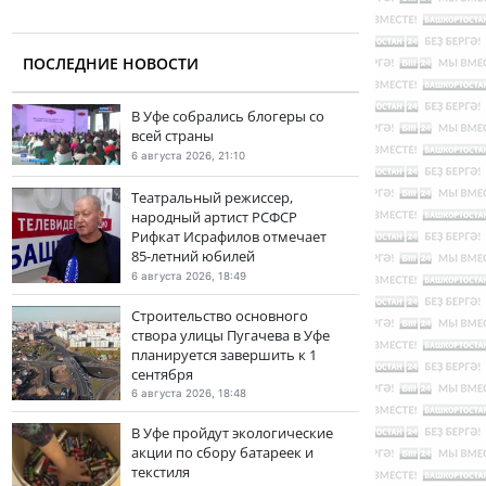
ПОСЛЕДНИЕ НОВОСТИ
В Уфе собрались блогеры со
всей страны
6 августа 2026, 21:10
Театральный режиссер,
народный артист РСФСР
Рифкат Исрафилов отмечает
85-летний юбилей
6 августа 2026, 18:49
Строительство основного
створа улицы Пугачева в Уфе
планируется завершить к 1
сентября
6 августа 2026, 18:48
В Уфе пройдут экологические
акции по сбору батареек и
текстиля