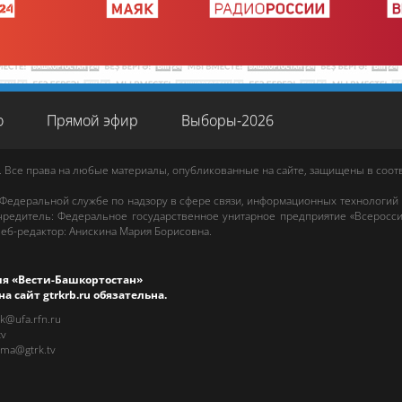
о
Прямой эфир
Выборы-2026
. Все права на любые материалы, опубликованные на сайте, защищены в соо
 Федеральной службе по надзору в сфере связи, информационных технологий
редитель: Федеральное государственное унитарное предприятие «Всеросси
еб-редактор
:
Анискина Мария Борисовна
.
ия «Вести-Башкортостан»
на сайт
gtrkrb.ru
обязательна.
rk@ufa.rfn.ru
tv
ama@gtrk.tv