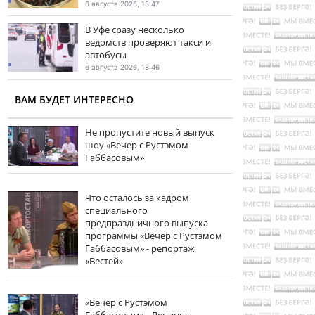
6 августа 2026, 18:47
В Уфе сразу несколько
ведомств проверяют такси и
автобусы
6 августа 2026, 18:46
ВАМ БУДЕТ ИНТЕРЕСНО
Не пропустите новый выпуск
шоу «Вечер с Рустэмом
Габбасовым»
Что осталось за кадром
специального
предпраздничного выпуска
программы «Вечер с Рустэмом
Габбасовым» - репортаж
«Вестей»
«Вечер с Рустэмом