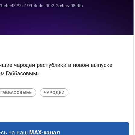
учшие чародеи республики в новом выпуске
ом Габбасовым»
 ГАББАСОВЫМ»
ЧАРОДЕИ
сь на наш
MAX-канал