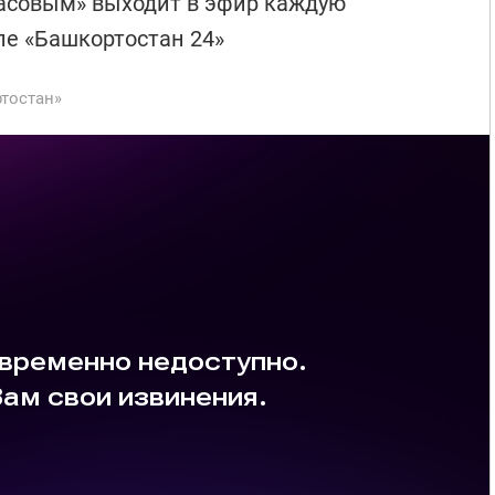
басовым» выходит в эфир каждую
ле «Башкортостан 24»
тостан»