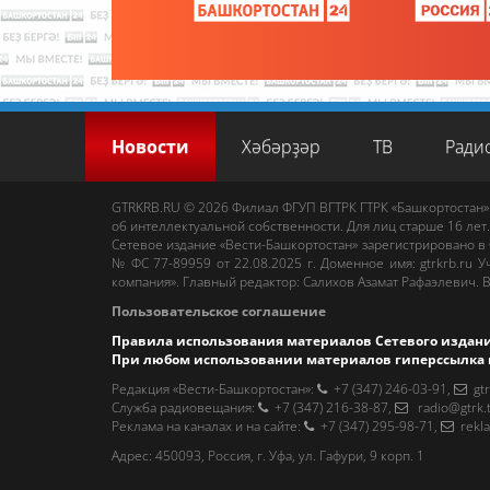
Новости
Хәбәрҙәр
ТВ
Ради
GTRKRB.RU © 2026
Филиал ФГУП ВГТРК ГТРК «Башкортостан»
об интеллектуальной собственности. Для лиц старше 16 лет.
Сетевое издание «Вести-Башкортостан»
зарегистрировано в
№ ФС 77-89959 от 22.08.2025 г. Доменное имя:
gtrkrb.ru
Уч
компания».
Главный редактор
:
Салихов Азамат Рафаэлевич
.
В
Пользовательское соглашение
Правила использования материалов Сетевого издан
При любом использовании материалов гиперссылка 
Редакция «Вести-Башкортостан»
:
+7 (347) 246-03-91
,
gt
Cлужба радиовещания
:
+7 (347) 216-38-87
,
radio@gtrk.
Реклама на каналах и на сайте
:
+7 (347) 295-98-71
,
rekl
Адрес:
450093
,
Россия, г. Уфа
, ул.
Гафури, 9 корп. 1