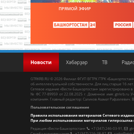
ПРЯМОЙ ЭФИР
Новости
Хәбәрҙәр
ТВ
Ради
GTRKRB.RU © 2026
Филиал ФГУП ВГТРК ГТРК «Башкортостан»
об интеллектуальной собственности. Для лиц старше 16 лет.
Сетевое издание «Вести-Башкортостан»
зарегистрировано в
№ ФС 77-89959 от 22.08.2025 г. Доменное имя:
gtrkrb.ru
Уч
компания».
Главный редактор
:
Салихов Азамат Рафаэлевич
.
В
Пользовательское соглашение
Правила использования материалов Сетевого издан
При любом использовании материалов гиперссылка 
Редакция «Вести-Башкортостан»
:
+7 (347) 246-03-91
,
gt
Cлужба радиовещания
:
+7 (347) 216-38-87
,
radio@gtrk.