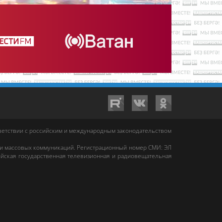
тветствии с российским и международным законодательством
 и массовых коммуникаций. Регистрационный номер СМИ: ЭЛ
йская государственная телевизионная и радиовещательная