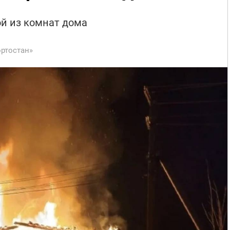
ой из комнат дома
ртостан»