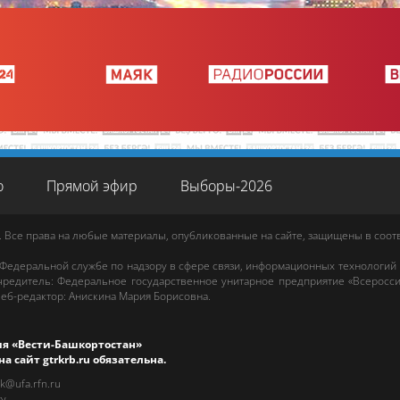
о
Прямой эфир
Выборы-2026
. Все права на любые материалы, опубликованные на сайте, защищены в соо
 Федеральной службе по надзору в сфере связи, информационных технологий
редитель: Федеральное государственное унитарное предприятие «Всеросси
еб-редактор
:
Анискина Мария Борисовна
.
ия «Вести-Башкортостан»
на сайт
gtrkrb.ru
обязательна.
rk@ufa.rfn.ru
tv