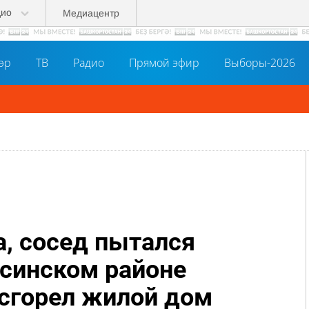
дио
Медиацентр
әр
ТВ
Радио
Прямой эфир
Выборы-2026
а, сосед пытался
асинском районе
сгорел жилой дом