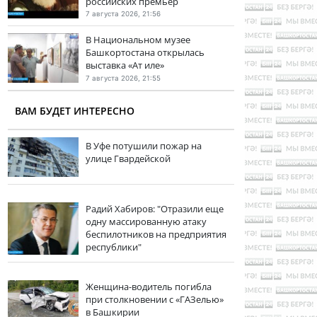
российских премьер
7 августа 2026, 21:56
В Национальном музее
Башкортостана открылась
выставка «Ат иле»
7 августа 2026, 21:55
ВАМ БУДЕТ ИНТЕРЕСНО
В Уфе потушили пожар на
улице Гвардейской
Радий Хабиров: "Отразили еще
одну массированную атаку
беспилотников на предприятия
республики"
Женщина-водитель погибла
при столкновении с «ГАЗелью»
в Башкирии