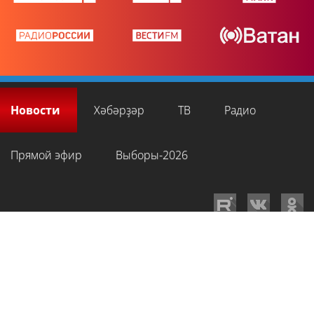
Новости
Хәбәрҙәр
ТВ
Радио
Прямой эфир
Выборы-2026
GTRKRB.RU © 2026
Филиал ФГУП ВГТРК ГТРК «Башкортостан»
. Все права
на любые материалы, опубликованные на сайте, защищены в
соответствии с российским и международным законодательством об
интеллектуальной собственности. Для лиц старше 16 лет.
Сетевое издание «Вести-Башкортостан»
зарегистрировано в
Федеральной службе по надзору в сфере связи, информационных