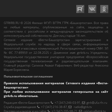
GTRKRB.RU © 2026
Филиал ФГУП ВГТРК ГТРК «Башкортостан»
. Все права
на любые материалы, опубликованные на сайте, защищены в
соответствии с российским и международным законодательством об
интеллектуальной собственности. Для лиц старше 16 лет.
Сетевое издание «Вести-Башкортостан»
зарегистрировано в
Федеральной службе по надзору в сфере связи, информационных
технологий и массовых коммуникаций. Регистрационный номер СМИ: ЭЛ
№ ФС 77-89959 от 22.08.2025 г. Доменное имя:
gtrkrb.ru
Учредитель:
Федеральное государственное унитарное предприятие «Всероссийская
государственная телевизионная и радиовещательная компания».
Главный редактор
:
Салихов Азамат Рафаэлевич
.
Веб-редактор
:
Анискина
Мария Борисовна
.
Пользовательское соглашение
Правила использования материалов Сетевого издания «Вести-
Башкортостан»
При любом использовании материалов гиперссылка на сайт
gtrkrb.ru
обязательна.
Редакция «Вести-Башкортостан»
:
+7 (347) 246-03-91
,
gtrk@ufa.rfn.ru
Cлужба радиовещания
:
+7 (347) 216-38-87
,
radio@gtrk.tv
Реклама на каналах и на сайте
:
+7 (347) 295-98-71
,
reklama@gtrk.tv