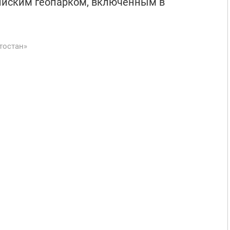
сийским геопарком, включенным в
тостан»