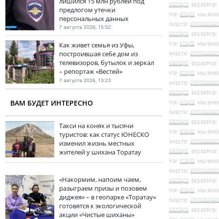
лишился 15 млн рублей под
предлогом утечки
персональных данных
7 августа 2026, 15:52
Как живет семья из Уфы,
построившая себе дом из
телевизоров, бутылок и зеркал
– репортаж «Вестей»
7 августа 2026, 13:23
ВАМ БУДЕТ ИНТЕРЕСНО
Такси на конях и тысячи
туристов: как статус ЮНЕСКО
изменил жизнь местных
жителей у шихана Торатау
«Накормим, напоим чаем,
разыграем призы и позовем
диджея» – в геопарке «Торатау»
готовятся к экологической
акции «Чистые шиханы»