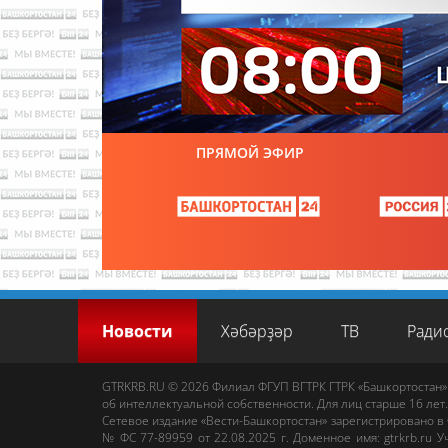
ПРЯМОЙ ЭФИР
Новости
Хәбәрҙәр
ТВ
Ради
GTRKRB.RU © 2026
Филиал ФГУП ВГТРК ГТРК «Башкортостан»
об интеллектуальной собственности. Для лиц старше 16 лет.
Сетевое издание «Вести-Башкортостан»
зарегистрировано в
№ ФС 77-89959 от 22.08.2025 г. Доменное имя:
gtrkrb.ru
Уч