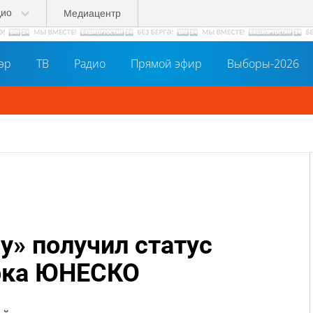
дио
Медиацентр
әр
ТВ
Радио
Прямой эфир
Выборы-2026
у» получил статус
арка ЮНЕСКО