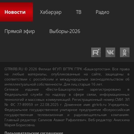
Новости
Хәбәрҙәр
ТВ
Радио
Прямой эфир
Выборы-2026
GTRKRB.RU © 2026
Филиал ФГУП ВГТРК ГТРК «Башкортостан»
. Все права
на любые материалы, опубликованные на сайте, защищены в
соответствии с российским и международным законодательством об
интеллектуальной собственности. Для лиц старше 16 лет.
Сетевое издание «Вести-Башкортостан»
зарегистрировано в
Федеральной службе по надзору в сфере связи, информационных
технологий и массовых коммуникаций. Регистрационный номер СМИ: ЭЛ
№ ФС 77-89959 от 22.08.2025 г. Доменное имя:
gtrkrb.ru
Учредитель:
Федеральное государственное унитарное предприятие «Всероссийская
государственная телевизионная и радиовещательная компания».
Главный редактор
:
Салихов Азамат Рафаэлевич
.
Веб-редактор
:
Анискина
Мария Борисовна
.
Пользовательское соглашение