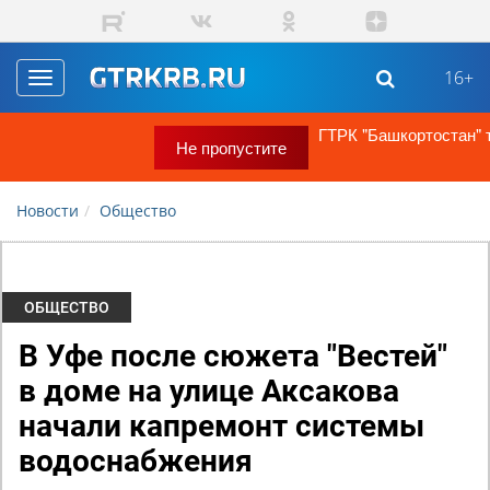
Перейти к основному содержанию
16+
Toggle
navigation
ГТРК "Башкортостан" теперь в MAX!
Не пропустите
Новости
Общество
ОБЩЕСТВО
В Уфе после сюжета "Вестей"
в доме на улице Аксакова
начали капремонт системы
водоснабжения