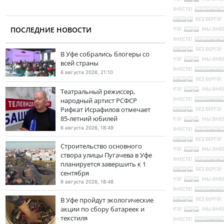
ПОСЛЕДНИЕ НОВОСТИ
В Уфе собрались блогеры со
всей страны
6 августа 2026, 21:10
Театральный режиссер,
народный артист РСФСР
Рифкат Исрафилов отмечает
85-летний юбилей
6 августа 2026, 18:49
Строительство основного
створа улицы Пугачева в Уфе
планируется завершить к 1
сентября
6 августа 2026, 18:48
В Уфе пройдут экологические
акции по сбору батареек и
текстиля