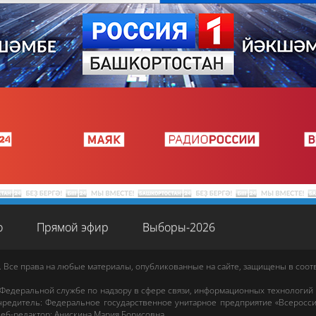
о
Прямой эфир
Выборы-2026
. Все права на любые материалы, опубликованные на сайте, защищены в соо
 Федеральной службе по надзору в сфере связи, информационных технологий
редитель: Федеральное государственное унитарное предприятие «Всеросси
еб-редактор
:
Анискина Мария Борисовна
.