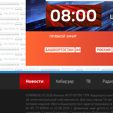
ПРЯМОЙ ЭФИР
Новости
Хәбәрҙәр
ТВ
Ради
GTRKRB.RU © 2026
Филиал ФГУП ВГТРК ГТРК «Башкортостан»
об интеллектуальной собственности. Для лиц старше 16 лет.
Сетевое издание «Вести-Башкортостан»
зарегистрировано в
№ ФС 77-89959 от 22.08.2025 г. Доменное имя:
gtrkrb.ru
Уч
компания».
Главный редактор
:
Салихов Азамат Рафаэлевич
.
В