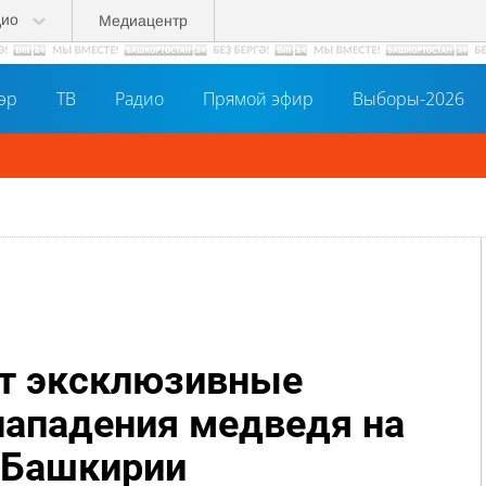
дио
Медиацентр
әр
ТВ
Радио
Прямой эфир
Выборы-2026
ут эксклюзивные
нападения медведя на
 Башкирии