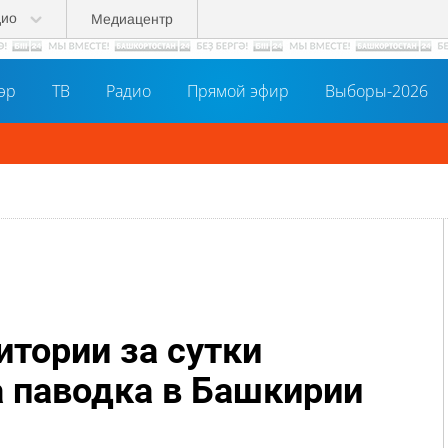
дио
Медиацентр
әр
ТВ
Радио
Прямой эфир
Выборы-2026
итории за сутки
а паводка в Башкирии