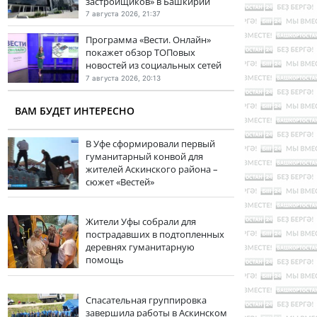
застройщиков» в Башкирии
7 августа 2026, 21:37
Программа «Вести. Онлайн»
покажет обзор ТОПовых
новостей из социальных сетей
7 августа 2026, 20:13
ВАМ БУДЕТ ИНТЕРЕСНО
В Уфе сформировали первый
гуманитарный конвой для
жителей Аскинского района –
сюжет «Вестей»
Жители Уфы собрали для
пострадавших в подтопленных
деревнях гуманитарную
помощь
Спасательная группировка
завершила работы в Аскинском