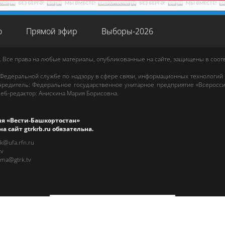
о
Прямой эфир
Выборы-2026
. Все права на любые материалы, опубликованные на сайте, защищены в соо
 Федеральной службе по надзору в сфере связи, информационных технологий
редитель: Федеральное государственное унитарное предприятие «Всеросси
еб-редактор
:
Анискина Мария Борисовна
.
ия «Вести-Башкортостан»
на сайт
gtrkrb.ru
обязательна.
rk@ufa.rfn.ru
tv
ama@gtrk.tv