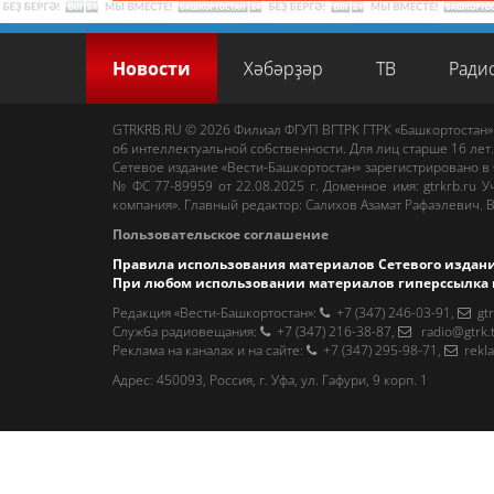
Новости
Хәбәрҙәр
ТВ
Ради
GTRKRB.RU © 2026
Филиал ФГУП ВГТРК ГТРК «Башкортостан»
об интеллектуальной собственности. Для лиц старше 16 лет.
Сетевое издание «Вести-Башкортостан»
зарегистрировано в
№ ФС 77-89959 от 22.08.2025 г. Доменное имя:
gtrkrb.ru
Уч
компания».
Главный редактор
:
Салихов Азамат Рафаэлевич
.
В
Пользовательское соглашение
Правила использования материалов Сетевого издан
При любом использовании материалов гиперссылка 
Редакция «Вести-Башкортостан»
:
+7 (347) 246-03-91
,
gt
Cлужба радиовещания
:
+7 (347) 216-38-87
,
radio@gtrk.
Реклама на каналах и на сайте
:
+7 (347) 295-98-71
,
rekl
Адрес:
450093
,
Россия, г. Уфа
, ул.
Гафури, 9 корп. 1