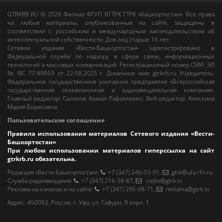
GTRKRB.RU © 2026
Филиал ФГУП ВГТРК ГТРК «Башкортостан»
. Все права
на любые материалы, опубликованные на сайте, защищены в
соответствии с российским и международным законодательством об
интеллектуальной собственности. Для лиц старше 16 лет.
Сетевое издание «Вести-Башкортостан»
зарегистрировано в
Федеральной службе по надзору в сфере связи, информационных
технологий и массовых коммуникаций. Регистрационный номер СМИ: ЭЛ
№ ФС 77-89959 от 22.08.2025 г. Доменное имя:
gtrkrb.ru
Учредитель:
Федеральное государственное унитарное предприятие «Всероссийская
государственная телевизионная и радиовещательная компания».
Главный редактор
:
Салихов Азамат Рафаэлевич
.
Веб-редактор
:
Анискина
Мария Борисовна
.
Пользовательское соглашение
Правила использования материалов Сетевого издания «Вести-
Башкортостан»
При любом использовании материалов гиперссылка на сайт
gtrkrb.ru
обязательна.
Редакция «Вести-Башкортостан»
:
+7 (347) 246-03-91
,
gtrk@ufa.rfn.ru
Cлужба радиовещания
:
+7 (347) 216-38-87
,
radio@gtrk.tv
Реклама на каналах и на сайте
:
+7 (347) 295-98-71
,
reklama@gtrk.tv
Адрес:
450093
,
Россия, г. Уфа
, ул.
Гафури, 9 корп. 1