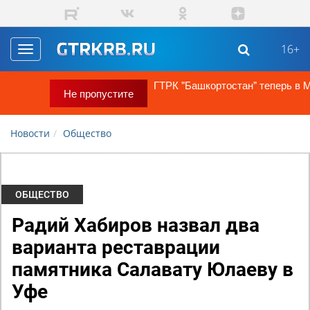
Перейти к основному содержанию
16+
Toggle
navigation
ГТРК "Башкортостан" теперь в MAX!
Не пропустите
Новости
Общество
ОБЩЕСТВО
Радий Хабиров назвал два
варианта реставрации
памятника Салавату Юлаеву в
Уфе