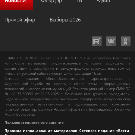
Новости
Хәбәрҙәр
ТВ
Радио
Прямой эфир
Выборы-2026
GTRKRB.RU © 2026
Филиал ФГУП ВГТРК ГТРК «Башкортостан»
. Все права
на любые материалы, опубликованные на сайте, защищены в
соответствии с российским и международным законодательством об
интеллектуальной собственности. Для лиц старше 16 лет.
Сетевое издание «Вести-Башкортостан»
зарегистрировано в
Федеральной службе по надзору в сфере связи, информационных
технологий и массовых коммуникаций. Регистрационный номер СМИ: ЭЛ
№ ФС 77-89959 от 22.08.2025 г. Доменное имя:
gtrkrb.ru
Учредитель:
Федеральное государственное унитарное предприятие «Всероссийская
государственная телевизионная и радиовещательная компания».
Главный редактор
:
Салихов Азамат Рафаэлевич
.
Веб-редактор
:
Анискина
Мария Борисовна
.
Пользовательское соглашение
Правила использования материалов Сетевого издания «Вести-