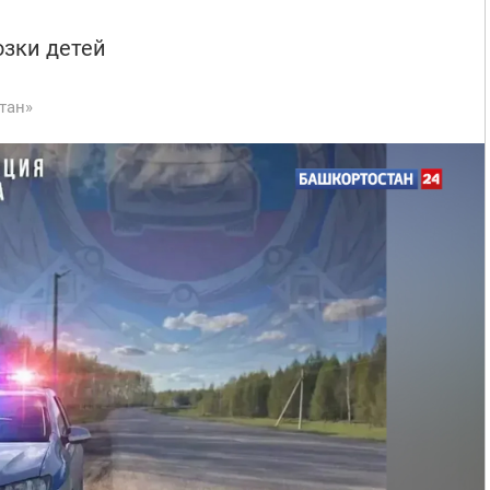
озки детей
тан»