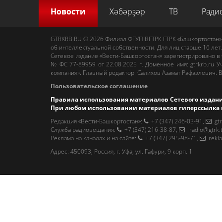
Новости
Хәбәрҙәр
ТВ
Ради
GTRKRB.RU © 2026
Филиал ФГУП ВГТРК ГТРК «Башкортостан»
об интеллектуальной собственности. Для лиц старше 16 лет.
Сетевое издание «Вести-Башкортостан»
зарегистрировано в
№ ФС 77-89959 от 22.08.2025 г. Доменное имя:
gtrkrb.ru
Уч
компания».
Главный редактор
:
Салихов Азамат Рафаэлевич
.
В
Пользовательское соглашение
Правила использования материалов Сетевого издан
При любом использовании материалов гиперссылка 
Редакция «Вести-Башкортостан»
:
+7 (347) 246-03-91
,
gt
Cлужба радиовещания
:
+7 (347) 216-38-87
,
radio@gtrk.
Реклама на каналах и на сайте
:
+7 (347) 295-98-71
,
rekl
Адрес:
450093
,
Россия, г. Уфа
, ул.
Гафури, 9 корп. 1