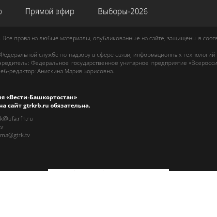
о
Прямой эфир
Выборы-2026
. Все права на любые материалы, опубликованные на сайте, защищены в соо
 Федеральной службе по надзору в сфере связи, информационных технологий
редитель: Федеральное государственное унитарное предприятие «Всеросси
еб-редактор
:
Анискина Мария Борисовна
.
ия «Вести-Башкортостан»
на сайт
gtrkrb.ru
обязательна.
rk@ufa.rfn.ru
tv
ama@gtrk.tv