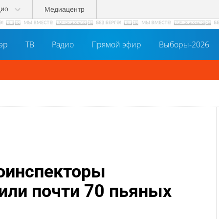
дио
Медиацентр
әр
ТВ
Радио
Прямой эфир
Выборы-2026
тоинспекторы
ли почти 70 пьяных