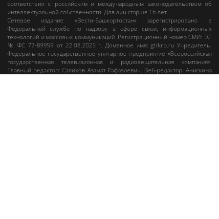
соответствии с российским и международным законодательством об
интеллектуальной собственности. Для лиц старше 16 лет.
Сетевое издание «Вести-Башкортостан»
зарегистрировано в
Федеральной службе по надзору в сфере связи, информационных
технологий и массовых коммуникаций. Регистрационный номер СМИ: ЭЛ
№ ФС 77-89959 от 22.08.2025 г. Доменное имя:
gtrkrb.ru
Учредитель:
Федеральное государственное унитарное предприятие «Всероссийская
государственная телевизионная и радиовещательная компания».
Главный редактор
:
Салихов Азамат Рафаэлевич
.
Веб-редактор
:
Анискина
Мария Борисовна
.
Пользовательское соглашение
Правила использования материалов Сетевого издания «Вести-
Башкортостан»
При любом использовании материалов гиперссылка на сайт
gtrkrb.ru
обязательна.
Редакция «Вести-Башкортостан»
:
+7 (347) 246-03-91
,
gtrk@ufa.rfn.ru
Cлужба радиовещания
:
+7 (347) 216-38-87
,
radio@gtrk.tv
Реклама на каналах и на сайте
:
+7 (347) 295-98-71
,
reklama@gtrk.tv
Адрес:
450093
,
Россия, г. Уфа
, ул.
Гафури, 9 корп. 1