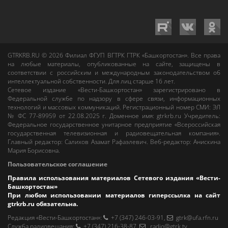
GTRKRB.RU © 2026
Филиал ФГУП ВГТРК ГТРК «Башкортостан»
. Все права
на любые материалы, опубликованные на сайте, защищены в
соответствии с российским и международным законодательством об
интеллектуальной собственности. Для лиц старше 16 лет.
Сетевое издание «Вести-Башкортостан»
зарегистрировано в
Федеральной службе по надзору в сфере связи, информационных
технологий и массовых коммуникаций. Регистрационный номер СМИ: ЭЛ
№ ФС 77-89959 от 22.08.2025 г. Доменное имя:
gtrkrb.ru
Учредитель:
Федеральное государственное унитарное предприятие «Всероссийская
государственная телевизионная и радиовещательная компания».
Главный редактор
:
Салихов Азамат Рафаэлевич
.
Веб-редактор
:
Анискина
Мария Борисовна
.
Пользовательское соглашение
Правила использования материалов Сетевого издания «Вести-
Башкортостан»
При любом использовании материалов гиперссылка на сайт
gtrkrb.ru
обязательна.
Редакция «Вести-Башкортостан»
:
+7 (347) 246-03-91
,
gtrk@ufa.rfn.ru
Cлужба радиовещания
:
+7 (347) 216-38-87
,
radio@gtrk.tv