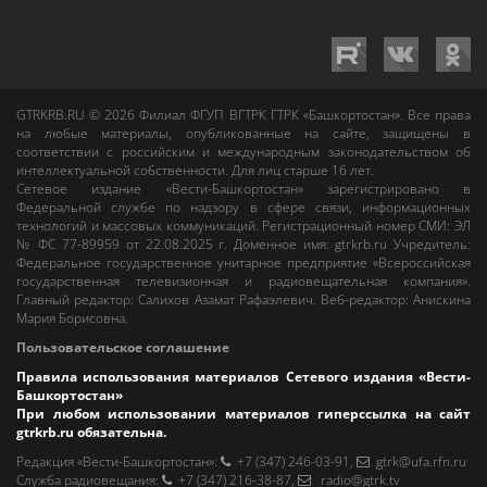
GTRKRB.RU © 2026
Филиал ФГУП ВГТРК ГТРК «Башкортостан»
. Все права
на любые материалы, опубликованные на сайте, защищены в
соответствии с российским и международным законодательством об
интеллектуальной собственности. Для лиц старше 16 лет.
Сетевое издание «Вести-Башкортостан»
зарегистрировано в
Федеральной службе по надзору в сфере связи, информационных
технологий и массовых коммуникаций. Регистрационный номер СМИ: ЭЛ
№ ФС 77-89959 от 22.08.2025 г. Доменное имя:
gtrkrb.ru
Учредитель:
Федеральное государственное унитарное предприятие «Всероссийская
государственная телевизионная и радиовещательная компания».
Главный редактор
:
Салихов Азамат Рафаэлевич
.
Веб-редактор
:
Анискина
Мария Борисовна
.
Пользовательское соглашение
Правила использования материалов Сетевого издания «Вести-
Башкортостан»
При любом использовании материалов гиперссылка на сайт
gtrkrb.ru
обязательна.
Редакция «Вести-Башкортостан»
:
+7 (347) 246-03-91
,
gtrk@ufa.rfn.ru
Cлужба радиовещания
:
+7 (347) 216-38-87
,
radio@gtrk.tv