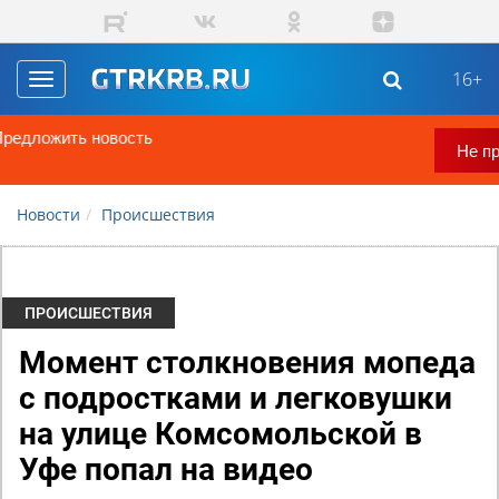
Перейти к основному содержанию
16+
Toggle
navigation
ГТРК "Башкортостан" теперь в 
Не пропустите
Новости
Происшествия
ПРОИСШЕСТВИЯ
Момент столкновения мопеда
с подростками и легковушки
на улице Комсомольской в
Уфе попал на видео