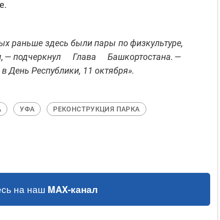
е.
рых раньше здесь были пары по физкультуре,
, — подчеркнул Глава Башкортостана. —
в День Республики, 11 октября».
А
УФА
РЕКОНСТРУКЦИЯ ПАРКА
сь на наш
MAX-канал