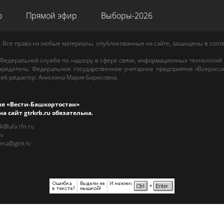
о
Прямой эфир
Выборы-2026
. Все права на любые материалы, опубликованные на сайте, защищены в соо
 Федеральной службе по надзору в сфере связи, информационных технологий
редитель: Федеральное государственное унитарное предприятие «Всеросси
еб-редактор
:
Анискина Мария Борисовна
.
ия «Вести-Башкортостан»
на сайт
gtrkrb.ru
обязательна.
rk@ufa.rfn.ru
tv
ama@gtrk.tv