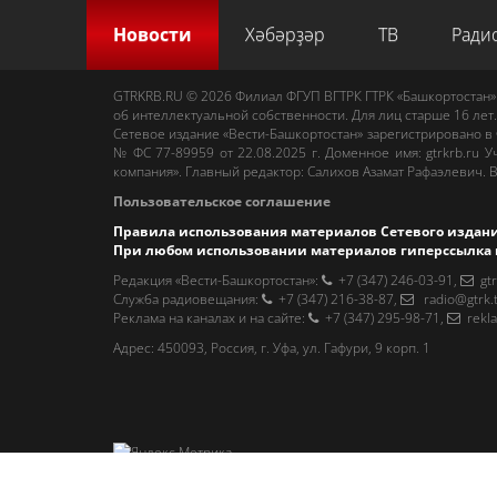
Новости
Хәбәрҙәр
ТВ
Ради
GTRKRB.RU © 2026
Филиал ФГУП ВГТРК ГТРК «Башкортостан»
об интеллектуальной собственности. Для лиц старше 16 лет.
Сетевое издание «Вести-Башкортостан»
зарегистрировано в
№ ФС 77-89959 от 22.08.2025 г. Доменное имя:
gtrkrb.ru
Уч
компания».
Главный редактор
:
Салихов Азамат Рафаэлевич
.
В
Пользовательское соглашение
Правила использования материалов Сетевого издан
При любом использовании материалов гиперссылка 
Редакция «Вести-Башкортостан»
:
+7 (347) 246-03-91
,
gt
Cлужба радиовещания
:
+7 (347) 216-38-87
,
radio@gtrk.
Реклама на каналах и на сайте
:
+7 (347) 295-98-71
,
rekl
Адрес:
450093
,
Россия, г. Уфа
, ул.
Гафури, 9 корп. 1