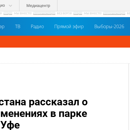
дио
Медиацентр
әр
ТВ
Радио
Прямой эфир
Выборы-2026
стана рассказал о
менениях в парке
 Уфе