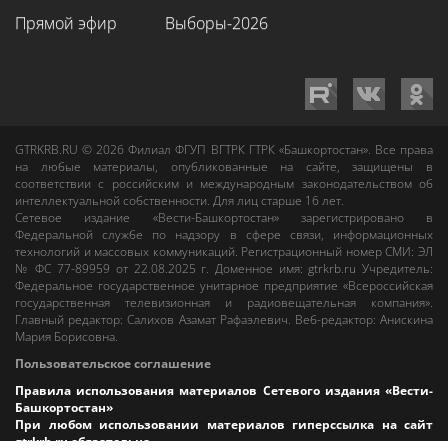
Прямой эфир
Выборы-2026
GTRKRB.RU © 2026
Филиал ФГУП ВГТРК ГТРК «Башкортостан»
. Все права
на любые материалы, опубликованные на сайте, защищены в
соответствии с российским и международным законодательством об
интеллектуальной собственности. Для лиц старше 16 лет.
Сетевое издание «Вести-Башкортостан»
зарегистрировано в
Федеральной службе по надзору в сфере связи, информационных
технологий и массовых коммуникаций. Регистрационный номер СМИ: ЭЛ
№ ФС 77-89959 от 22.08.2025 г. Доменное имя:
gtrkrb.ru
Учредитель:
Федеральное государственное унитарное предприятие «Всероссийская
государственная телевизионная и радиовещательная компания».
Главный редактор
:
Салихов Азамат Рафаэлевич
.
Веб-редактор
:
Анискина
Мария Борисовна
.
Пользовательское соглашение
Правила использования материалов Сетевого издания «Вести-
Башкортостан»
При любом использовании материалов гиперссылка на сайт
gtrkrb.ru
обязательна.