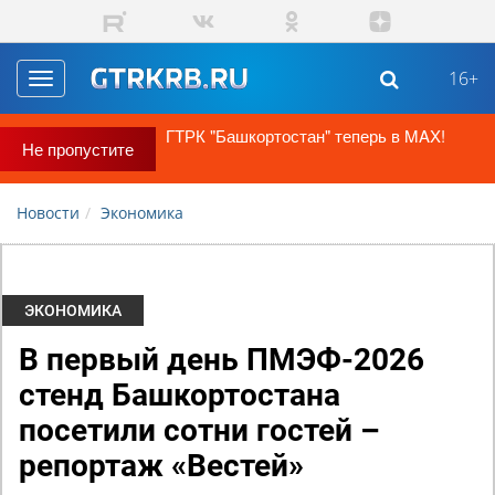
Перейти к основному содержанию
16+
Toggle
navigation
ГТРК "Башкортостан" теперь в MAX!
Не пропустите
Новости
Экономика
ЭКОНОМИКА
В первый день ПМЭФ-2026
стенд Башкортостана
посетили сотни гостей –
репортаж «Вестей»