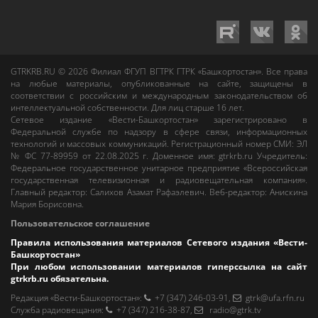
GTRKRB.RU © 2026
Филиал ФГУП ВГТРК ГТРК «Башкортостан»
. Все права
на любые материалы, опубликованные на сайте, защищены в
соответствии с российским и международным законодательством об
интеллектуальной собственности. Для лиц старше 16 лет.
Сетевое издание «Вести-Башкортостан»
зарегистрировано в
Федеральной службе по надзору в сфере связи, информационных
технологий и массовых коммуникаций. Регистрационный номер СМИ: ЭЛ
№ ФС 77-89959 от 22.08.2025 г. Доменное имя:
gtrkrb.ru
Учредитель:
Федеральное государственное унитарное предприятие «Всероссийская
государственная телевизионная и радиовещательная компания».
Главный редактор
:
Салихов Азамат Рафаэлевич
.
Веб-редактор
:
Анискина
Мария Борисовна
.
Пользовательское соглашение
Правила использования материалов Сетевого издания «Вести-
Башкортостан»
При любом использовании материалов гиперссылка на сайт
gtrkrb.ru
обязательна.
Редакция «Вести-Башкортостан»
:
+7 (347) 246-03-91
,
gtrk@ufa.rfn.ru
Cлужба радиовещания
:
+7 (347) 216-38-87
,
radio@gtrk.tv