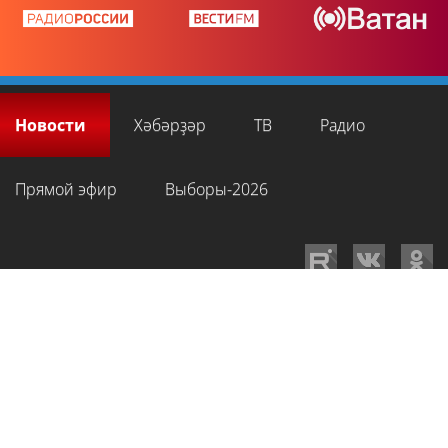
Новости
Хәбәрҙәр
ТВ
Радио
Прямой эфир
Выборы-2026
GTRKRB.RU © 2026
Филиал ФГУП ВГТРК ГТРК «Башкортостан»
. Все права
на любые материалы, опубликованные на сайте, защищены в
соответствии с российским и международным законодательством об
интеллектуальной собственности. Для лиц старше 16 лет.
Сетевое издание «Вести-Башкортостан»
зарегистрировано в
Федеральной службе по надзору в сфере связи, информационных
технологий и массовых коммуникаций. Регистрационный номер СМИ: ЭЛ
№ ФС 77-89959 от 22.08.2025 г. Доменное имя:
gtrkrb.ru
Учредитель: