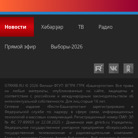
Новости
Хәбәрҙәр
ТВ
Радио
Прямой эфир
Выборы-2026
GTRKRB.RU © 2026
Филиал ФГУП ВГТРК ГТРК «Башкортостан»
. Все права
на любые материалы, опубликованные на сайте, защищены в
соответствии с российским и международным законодательством об
интеллектуальной собственности. Для лиц старше 16 лет.
Сетевое издание «Вести-Башкортостан»
зарегистрировано в
Федеральной службе по надзору в сфере связи, информационных
технологий и массовых коммуникаций. Регистрационный номер СМИ: ЭЛ
№ ФС 77-89959 от 22.08.2025 г. Доменное имя:
gtrkrb.ru
Учредитель:
Федеральное государственное унитарное предприятие «Всероссийская
государственная телевизионная и радиовещательная компания».
Главный редактор
:
Салихов Азамат Рафаэлевич
.
Веб-редактор
:
Анискина