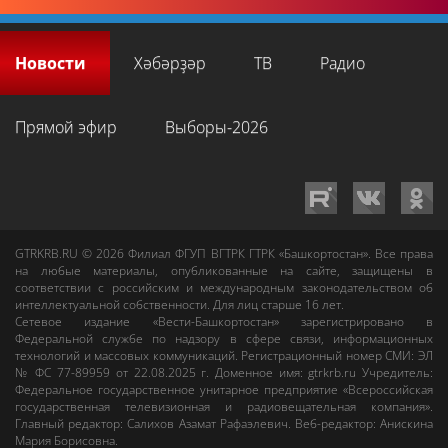
Новости
Хәбәрҙәр
ТВ
Радио
Прямой эфир
Выборы-2026
GTRKRB.RU © 2026
Филиал ФГУП ВГТРК ГТРК «Башкортостан»
. Все права
на любые материалы, опубликованные на сайте, защищены в
соответствии с российским и международным законодательством об
интеллектуальной собственности. Для лиц старше 16 лет.
Сетевое издание «Вести-Башкортостан»
зарегистрировано в
Федеральной службе по надзору в сфере связи, информационных
технологий и массовых коммуникаций. Регистрационный номер СМИ: ЭЛ
№ ФС 77-89959 от 22.08.2025 г. Доменное имя:
gtrkrb.ru
Учредитель:
Федеральное государственное унитарное предприятие «Всероссийская
государственная телевизионная и радиовещательная компания».
Главный редактор
:
Салихов Азамат Рафаэлевич
.
Веб-редактор
:
Анискина
Мария Борисовна
.