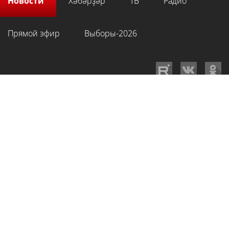
Новости
Хәбәрҙәр
ТВ
Радио
Прямой эфир
Выборы-2026
GTRKRB.RU © 2026
Филиал ФГУП ВГТРК ГТРК «Башкортостан»
. Все права
на любые материалы, опубликованные на сайте, защищены в
соответствии с российским и международным законодательством об
интеллектуальной собственности. Для лиц старше 16 лет.
Сетевое издание «Вести-Башкортостан»
зарегистрировано в
Федеральной службе по надзору в сфере связи, информационных
технологий и массовых коммуникаций. Регистрационный номер СМИ: ЭЛ
№ ФС 77-89959 от 22.08.2025 г. Доменное имя:
gtrkrb.ru
Учредитель:
Федеральное государственное унитарное предприятие «Всероссийская
государственная телевизионная и радиовещательная компания».
Главный редактор
:
Салихов Азамат Рафаэлевич
.
Веб-редактор
:
Анискина
Мария Борисовна
.
Пользовательское соглашение
Правила использования материалов Сетевого издания «Вести-