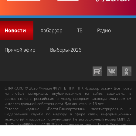
Новости
Хәбәрҙәр
ТВ
Радио
Прямой эфир
Выборы-2026
GTRKRB.RU © 2026
Филиал ФГУП ВГТРК ГТРК «Башкортостан»
. Все права
на любые материалы, опубликованные на сайте, защищены в
соответствии с российским и международным законодательством об
интеллектуальной собственности. Для лиц старше 16 лет.
Сетевое издание «Вести-Башкортостан»
зарегистрировано в
Федеральной службе по надзору в сфере связи, информационных
технологий и массовых коммуникаций. Регистрационный номер СМИ: ЭЛ
№ ФС 77-89959 от 22.08.2025 г. Доменное имя:
gtrkrb.ru
Учредитель:
Федеральное государственное унитарное предприятие «Всероссийская
государственная телевизионная и радиовещательная компания».