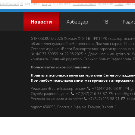
Новости
Хәбәрҙәр
ТВ
Ради
GTRKRB.RU © 2026
Филиал ФГУП ВГТРК ГТРК «Башкортостан»
об интеллектуальной собственности. Для лиц старше 16 лет.
Сетевое издание «Вести-Башкортостан»
зарегистрировано в
№ ФС 77-89959 от 22.08.2025 г. Доменное имя:
gtrkrb.ru
Уч
компания».
Главный редактор
:
Салихов Азамат Рафаэлевич
.
В
Пользовательское соглашение
Правила использования материалов Сетевого издан
При любом использовании материалов гиперссылка 
Редакция «Вести-Башкортостан»
:
+7 (347) 246-03-91
,
gt
Cлужба радиовещания
:
+7 (347) 216-38-87
,
radio@gtrk.
Реклама на каналах и на сайте
:
+7 (347) 295-98-71
,
rekl
Адрес:
450093
,
Россия, г. Уфа
, ул.
Гафури, 9 корп. 1