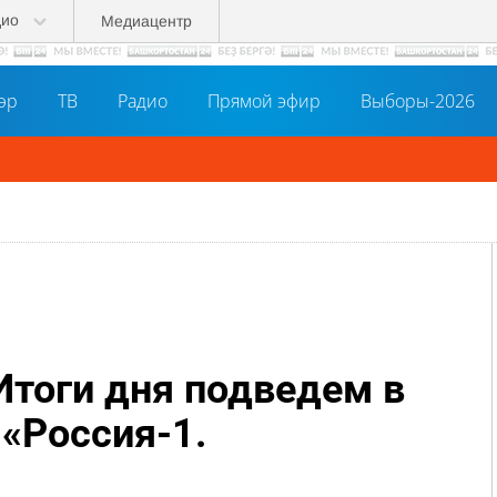
дио
Медиацентр
әр
ТВ
Радио
Прямой эфир
Выборы-2026
Итоги дня подведем в
 «Россия-1.