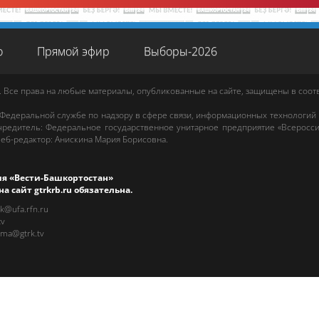
о
Прямой эфир
Выборы-2026
. Все права на любые материалы, опубликованные на сайте, защищены в соо
 Федеральной службе по надзору в сфере связи, информационных технологий
редитель: Федеральное государственное унитарное предприятие «Всеросси
еб-редактор
:
Анискина Мария Борисовна
.
ия «Вести-Башкортостан»
на сайт
gtrkrb.ru
обязательна.
rk@ufa.rfn.ru
tv
ama@gtrk.tv