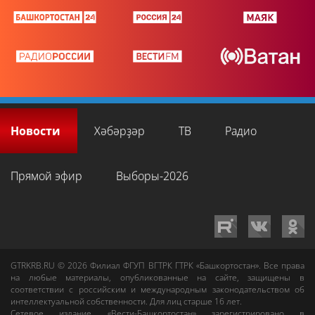
Новости
Хәбәрҙәр
ТВ
Радио
Прямой эфир
Выборы-2026
GTRKRB.RU © 2026
Филиал ФГУП ВГТРК ГТРК «Башкортостан»
. Все права
на любые материалы, опубликованные на сайте, защищены в
соответствии с российским и международным законодательством об
интеллектуальной собственности. Для лиц старше 16 лет.
Сетевое издание «Вести-Башкортостан»
зарегистрировано в