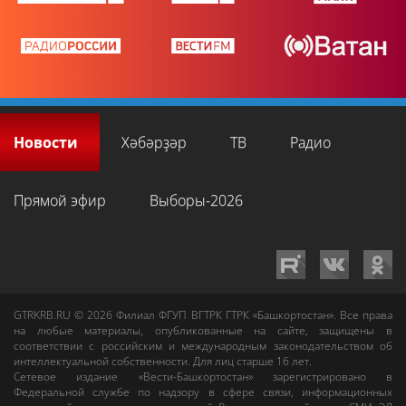
Новости
Хәбәрҙәр
ТВ
Радио
Прямой эфир
Выборы-2026
GTRKRB.RU © 2026
Филиал ФГУП ВГТРК ГТРК «Башкортостан»
. Все права
на любые материалы, опубликованные на сайте, защищены в
соответствии с российским и международным законодательством об
интеллектуальной собственности. Для лиц старше 16 лет.
Сетевое издание «Вести-Башкортостан»
зарегистрировано в
Федеральной службе по надзору в сфере связи, информационных