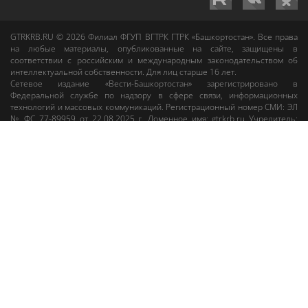
GTRKRB.RU © 2026
Филиал ФГУП ВГТРК ГТРК «Башкортостан»
. Все права
на любые материалы, опубликованные на сайте, защищены в
соответствии с российским и международным законодательством об
интеллектуальной собственности. Для лиц старше 16 лет.
Сетевое издание «Вести-Башкортостан»
зарегистрировано в
Федеральной службе по надзору в сфере связи, информационных
технологий и массовых коммуникаций. Регистрационный номер СМИ: ЭЛ
№ ФС 77-89959 от 22.08.2025 г. Доменное имя:
gtrkrb.ru
Учредитель:
Федеральное государственное унитарное предприятие «Всероссийская
государственная телевизионная и радиовещательная компания».
Главный редактор
:
Салихов Азамат Рафаэлевич
.
Веб-редактор
:
Анискина
Мария Борисовна
.
Пользовательское соглашение
Правила использования материалов Сетевого издания «Вести-
Башкортостан»
При любом использовании материалов гиперссылка на сайт
gtrkrb.ru
обязательна.
Редакция «Вести-Башкортостан»
:
+7 (347) 246-03-91
,
gtrk@ufa.rfn.ru
Cлужба радиовещания
:
+7 (347) 216-38-87
,
radio@gtrk.tv
Реклама на каналах и на сайте
:
+7 (347) 295-98-71
,
reklama@gtrk.tv
Адрес:
450093
,
Россия, г. Уфа
, ул.
Гафури, 9 корп. 1