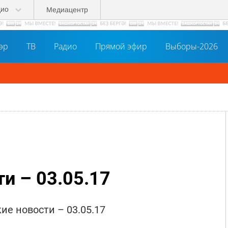
дио
Медиацентр
әр
ТВ
Радио
Прямой эфир
Выборы-2026
и – 03.05.17
ие новости – 03.05.17