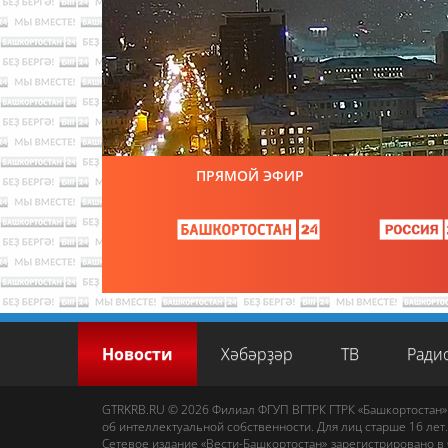
ПРЯМОЙ ЭФИР
Новости
Хәбәрҙәр
ТВ
Ради
GTRKRB.RU © 2026
Филиал ФГУП ВГТРК ГТРК «Башкортостан»
об интеллектуальной собственности. Для лиц старше 16 лет.
Сетевое издание «Вести-Башкортостан»
зарегистрировано в