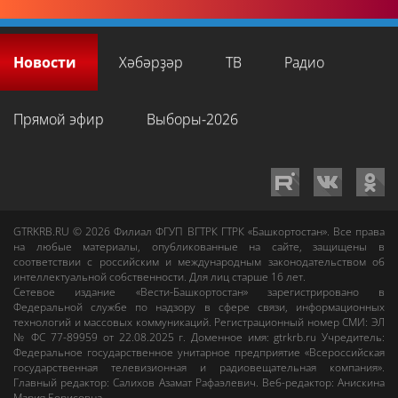
Новости
Хәбәрҙәр
ТВ
Радио
Прямой эфир
Выборы-2026
GTRKRB.RU © 2026
Филиал ФГУП ВГТРК ГТРК «Башкортостан»
. Все права
на любые материалы, опубликованные на сайте, защищены в
соответствии с российским и международным законодательством об
интеллектуальной собственности. Для лиц старше 16 лет.
Сетевое издание «Вести-Башкортостан»
зарегистрировано в
Федеральной службе по надзору в сфере связи, информационных
технологий и массовых коммуникаций. Регистрационный номер СМИ: ЭЛ
№ ФС 77-89959 от 22.08.2025 г. Доменное имя:
gtrkrb.ru
Учредитель:
Федеральное государственное унитарное предприятие «Всероссийская
государственная телевизионная и радиовещательная компания».
Главный редактор
:
Салихов Азамат Рафаэлевич
.
Веб-редактор
:
Анискина
Мария Борисовна
.