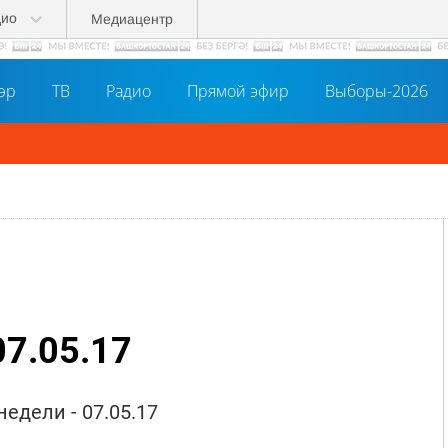
дио
Медиацентр
әр
ТВ
Радио
Прямой эфир
Выборы-2026
07.05.17
недели - 07.05.17