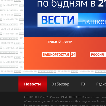
ПРЯМОЙ ЭФИР
Новости
Хәбәрҙәр
ТВ
Ради
GTRKRB.RU © 2026
Филиал ФГУП ВГТРК ГТРК «Башкортостан»
об интеллектуальной собственности. Для лиц старше 16 лет.
Сетевое издание «Вести-Башкортостан»
зарегистрировано в