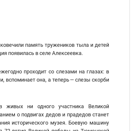
ековечили память тружеников тыла и детей
я появилась в селе Алексеевка.
жегодно проходит со слезами на глазах: в
и, вспоминает она, а теперь — слезы скорби
в живых ни одного участника Великой
анием о подвигах дедов и прадедов станет
дания исторического музея. Боевую машину
я 72-летия Великой победы из Тюменской