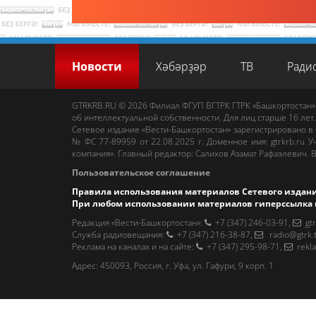
Новости
Хәбәрҙәр
ТВ
Ради
GTRKRB.RU © 2026
Филиал ФГУП ВГТРК ГТРК «Башкортостан»
об интеллектуальной собственности. Для лиц старше 16 лет.
Сетевое издание «Вести-Башкортостан»
зарегистрировано в
№ ФС 77-89959 от 22.08.2025 г. Доменное имя:
gtrkrb.ru
Уч
компания».
Главный редактор
:
Салихов Азамат Рафаэлевич
.
В
Пользовательское соглашение
Правила использования материалов Сетевого издан
При любом использовании материалов гиперссылка 
Редакция «Вести-Башкортостан»
:
+7 (347) 246-03-91
,
gt
Cлужба радиовещания
:
+7 (347) 216-38-87
,
radio@gtrk.
Реклама на каналах и на сайте
:
+7 (347) 295-98-71
,
rekl
Адрес:
450093
,
Россия, г. Уфа
, ул.
Гафури, 9 корп. 1