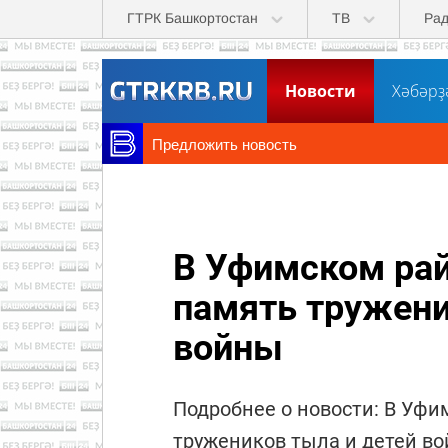
Перейти к основному содержанию
ГТРК Башкортостан
ТВ
Ра
Новости
Хәбәрҙ
Предложить новость
В Уфимском рай
память тружени
войны
Подробнее о новости: В Уф
тружеников тыла и детей в