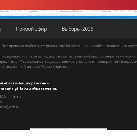
о
Прямой эфир
Выборы-2026
. Все права на любые материалы, опубликованные на сайте, защищены в соо
 Федеральной службе по надзору в сфере связи, информационных технологий
редитель: Федеральное государственное унитарное предприятие «Всеросси
еб-редактор
:
Анискина Мария Борисовна
.
ия «Вести-Башкортостан»
на сайт
gtrkrb.ru
обязательна.
rk@ufa.rfn.ru
tv
ama@gtrk.tv