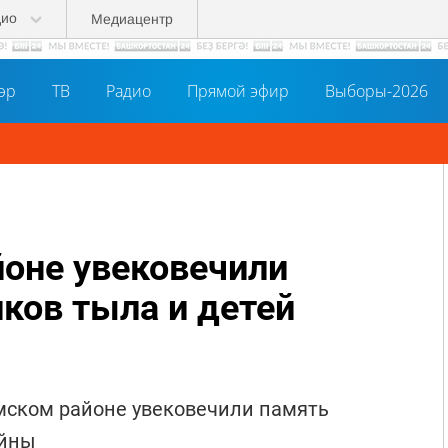
дио
Медиацентр
әр
ТВ
Радио
Прямой эфир
Выборы-2026
оне увековечили
ков тыла и детей
имском районе увековечили память
ойны