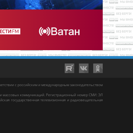
тветствии с российским и международным законодательством
 и массовых коммуникаций. Регистрационный номер СМИ: ЭЛ
йская государственная телевизионная и радиовещательная