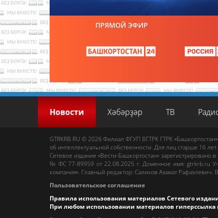
ПРЯМОЙ ЭФИР
Новости
Хәбәрҙәр
ТВ
Ради
GTRKRB.RU © 2026
Филиал ФГУП ВГТРК ГТРК «Башкортостан»
об интеллектуальной собственности. Для лиц старше 16 лет.
Сетевое издание «Вести-Башкортостан»
зарегистрировано в
№ ФС 77-89959 от 22.08.2025 г. Доменное имя:
gtrkrb.ru
Уч
компания».
Главный редактор
:
Салихов Азамат Рафаэлевич
.
В
Пользовательское соглашение
Правила использования материалов Сетевого издан
При любом использовании материалов гиперссылка 