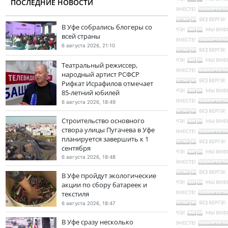
ПОСЛЕДНИЕ НОВОСТИ
В Уфе собрались блогеры со
всей страны
6 августа 2026, 21:10
Театральный режиссер,
народный артист РСФСР
Рифкат Исрафилов отмечает
85-летний юбилей
6 августа 2026, 18:49
Строительство основного
створа улицы Пугачева в Уфе
планируется завершить к 1
сентября
6 августа 2026, 18:48
В Уфе пройдут экологические
акции по сбору батареек и
текстиля
6 августа 2026, 18:47
В Уфе сразу несколько