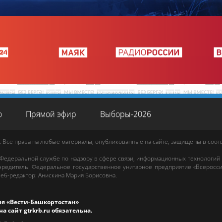
о
Прямой эфир
Выборы-2026
. Все права на любые материалы, опубликованные на сайте, защищены в соо
 Федеральной службе по надзору в сфере связи, информационных технологий
редитель: Федеральное государственное унитарное предприятие «Всеросси
еб-редактор
:
Анискина Мария Борисовна
.
ия «Вести-Башкортостан»
на сайт
gtrkrb.ru
обязательна.