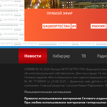
ПРЯМОЙ ЭФИР
Новости
Хәбәрҙәр
ТВ
Ради
GTRKRB.RU © 2026
Филиал ФГУП ВГТРК ГТРК «Башкортостан»
об интеллектуальной собственности. Для лиц старше 16 лет.
Сетевое издание «Вести-Башкортостан»
зарегистрировано в
№ ФС 77-89959 от 22.08.2025 г. Доменное имя:
gtrkrb.ru
Уч
компания».
Главный редактор
:
Салихов Азамат Рафаэлевич
.
В
Пользовательское соглашение
Правила использования материалов Сетевого издан
При любом использовании материалов гиперссылка 