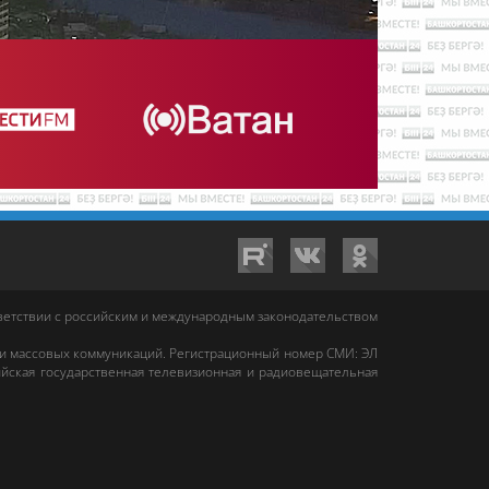
тветствии с российским и международным законодательством
 и массовых коммуникаций. Регистрационный номер СМИ: ЭЛ
йская государственная телевизионная и радиовещательная