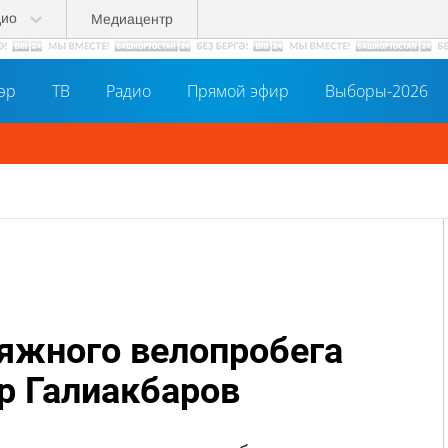
дио
Медиацентр
әр
ТВ
Радио
Прямой эфир
Выборы-2026
тяжного велопробега
р Галиакбаров