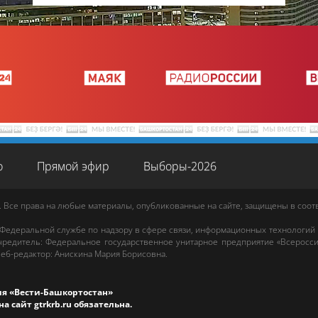
о
Прямой эфир
Выборы-2026
. Все права на любые материалы, опубликованные на сайте, защищены в соо
 Федеральной службе по надзору в сфере связи, информационных технологий
редитель: Федеральное государственное унитарное предприятие «Всеросси
еб-редактор
:
Анискина Мария Борисовна
.
ия «Вести-Башкортостан»
на сайт
gtrkrb.ru
обязательна.