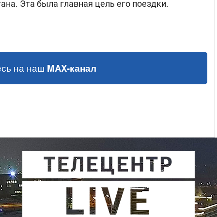
на. Эта была главная цель его поездки.
сь на наш
MAX-канал