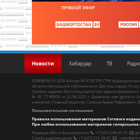
ПРЯМОЙ ЭФИР
Новости
Хәбәрҙәр
ТВ
Ради
GTRKRB.RU © 2026
Филиал ФГУП ВГТРК ГТРК «Башкортостан»
об интеллектуальной собственности. Для лиц старше 16 лет.
Сетевое издание «Вести-Башкортостан»
зарегистрировано в
№ ФС 77-89959 от 22.08.2025 г. Доменное имя:
gtrkrb.ru
Уч
компания».
Главный редактор
:
Салихов Азамат Рафаэлевич
.
В
Пользовательское соглашение
Правила использования материалов Сетевого издан
При любом использовании материалов гиперссылка 
Редакция «Вести-Башкортостан»
:
+7 (347) 246-03-91
,
gt
Cлужба радиовещания
:
+7 (347) 216-38-87
,
radio@gtrk.