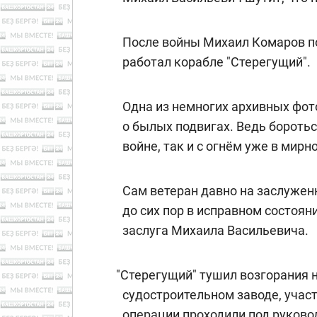
После войны Михаил Комаров по
работал корабле "Стерегущий".
Одна из немногих архивных фот
о былых подвигах. Ведь боротьс
войне, так и с огнём уже в мирн
Сам ветеран давно на заслуженн
до сих пор в исправном состоян
заслуга Михаила Васильевича.
"
Стерегущий" тушил возгорания 
судостроительном заводе, учас
операции проходили под руков