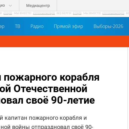
дио
Медиацентр
әр
ТВ
Радио
Прямой эфир
Выборы-2026
 пожарного корабля
кой Отечественной
овал своё 90-летие
й капитан пожарного корабля и
ной войны отпраздновал своё 90-