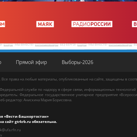
о
Прямой эфир
Выборы-2026
. Все права на любые материалы, опубликованные на сайте, защищены в соо
 Федеральной службе по надзору в сфере связи, информационных технологий
редитель: Федеральное государственное унитарное предприятие «Всеросси
еб-редактор
:
Анискина Мария Борисовна
.
ия «Вести-Башкортостан»
на сайт
gtrkrb.ru
обязательна.
rk@ufa.rfn.ru
tv