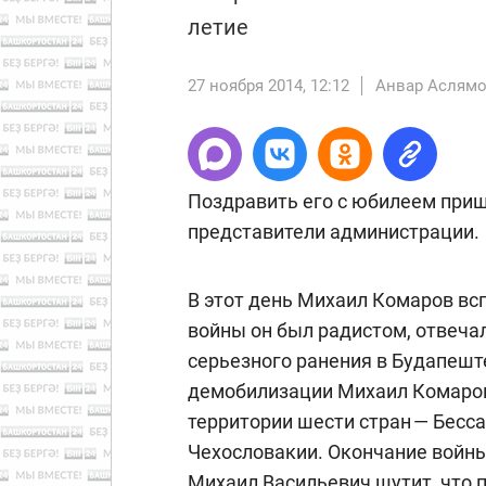
летие
27 ноября 2014, 12:12
Анвар Аслям
Поздравить его с юбилеем приш
представители администрации.
В этот день Михаил Комаров вс
войны он был радистом, отвеча
серьезного ранения в Будапеште
демобилизации Михаил Комаров 
территории шести стран — Бесса
Чехословакии. Окончание войны
Михаил Васильевич шутит, что 