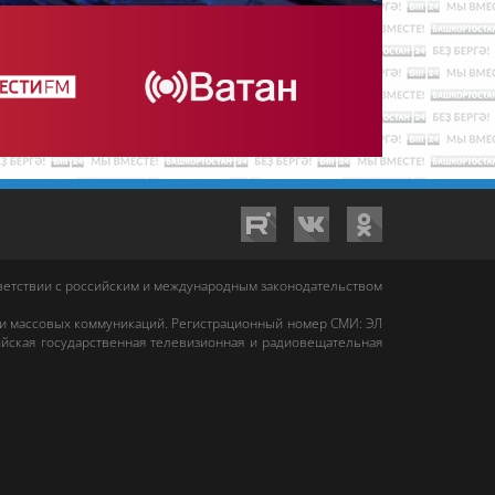
тветствии с российским и международным законодательством
 и массовых коммуникаций. Регистрационный номер СМИ: ЭЛ
йская государственная телевизионная и радиовещательная