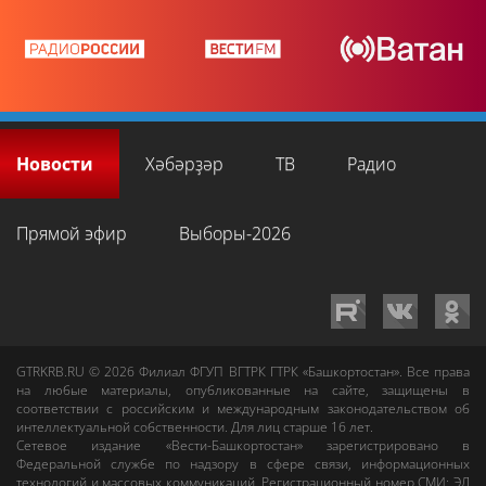
Новости
Хәбәрҙәр
ТВ
Радио
Прямой эфир
Выборы-2026
GTRKRB.RU © 2026
Филиал ФГУП ВГТРК ГТРК «Башкортостан»
. Все права
на любые материалы, опубликованные на сайте, защищены в
соответствии с российским и международным законодательством об
интеллектуальной собственности. Для лиц старше 16 лет.
Сетевое издание «Вести-Башкортостан»
зарегистрировано в
Федеральной службе по надзору в сфере связи, информационных
технологий и массовых коммуникаций. Регистрационный номер СМИ: ЭЛ