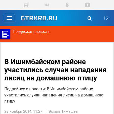
Перейти к основному содержанию
16+
Toggle
navigation
Предложить новость
В Ишимбайском районе
участились случаи нападения
лисиц на домашнюю птицу
Подробнее о новости: В Ишимбайском районе
участились случаи нападения лисиц на домашнюю
птицу
28 ноября 2014, 11:27
Эмиль Тимашев