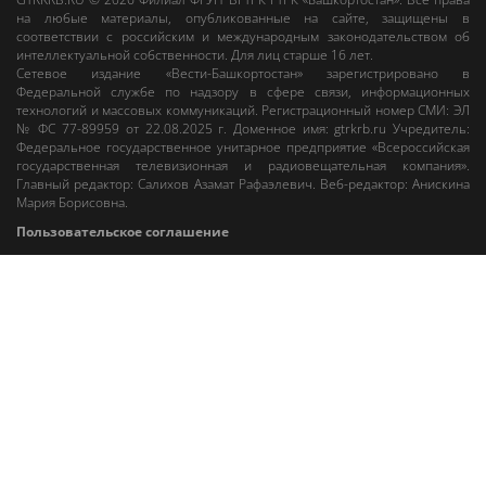
на любые материалы, опубликованные на сайте, защищены в
соответствии с российским и международным законодательством об
интеллектуальной собственности. Для лиц старше 16 лет.
Сетевое издание «Вести-Башкортостан»
зарегистрировано в
Федеральной службе по надзору в сфере связи, информационных
технологий и массовых коммуникаций. Регистрационный номер СМИ: ЭЛ
№ ФС 77-89959 от 22.08.2025 г. Доменное имя:
gtrkrb.ru
Учредитель:
Федеральное государственное унитарное предприятие «Всероссийская
государственная телевизионная и радиовещательная компания».
Главный редактор
:
Салихов Азамат Рафаэлевич
.
Веб-редактор
:
Анискина
Мария Борисовна
.
Пользовательское соглашение
Правила использования материалов Сетевого издания «Вести-
Башкортостан»
При любом использовании материалов гиперссылка на сайт
gtrkrb.ru
обязательна.
Редакция «Вести-Башкортостан»
:
+7 (347) 246-03-91
,
gtrk@ufa.rfn.ru
Cлужба радиовещания
:
+7 (347) 216-38-87
,
radio@gtrk.tv
Реклама на каналах и на сайте
:
+7 (347) 295-98-71
,
reklama@gtrk.tv
Адрес:
450093
,
Россия, г. Уфа
, ул.
Гафури, 9 корп. 1