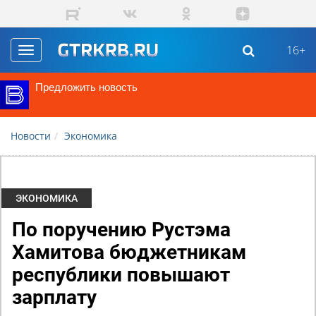
Перейти к основному содержанию
16+
Toggle
navigation
Предложить новость
Новости
Экономика
ЭКОНОМИКА
По поручению Рустэма
Хамитова бюджетникам
республики повышают
зарплату