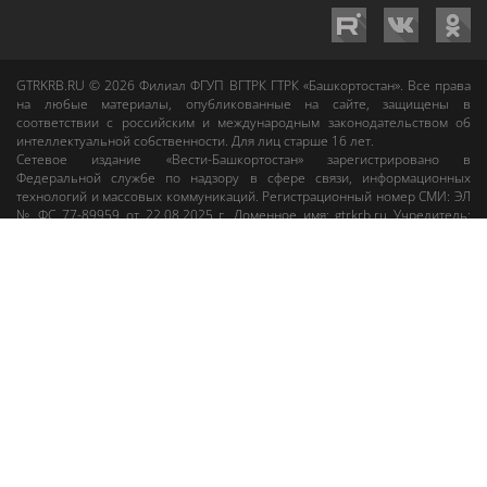
GTRKRB.RU © 2026
Филиал ФГУП ВГТРК ГТРК «Башкортостан»
. Все права
на любые материалы, опубликованные на сайте, защищены в
соответствии с российским и международным законодательством об
интеллектуальной собственности. Для лиц старше 16 лет.
Сетевое издание «Вести-Башкортостан»
зарегистрировано в
Федеральной службе по надзору в сфере связи, информационных
технологий и массовых коммуникаций. Регистрационный номер СМИ: ЭЛ
№ ФС 77-89959 от 22.08.2025 г. Доменное имя:
gtrkrb.ru
Учредитель:
Федеральное государственное унитарное предприятие «Всероссийская
государственная телевизионная и радиовещательная компания».
Главный редактор
:
Салихов Азамат Рафаэлевич
.
Веб-редактор
:
Анискина
Мария Борисовна
.
Пользовательское соглашение
Правила использования материалов Сетевого издания «Вести-
Башкортостан»
При любом использовании материалов гиперссылка на сайт
gtrkrb.ru
обязательна.
Редакция «Вести-Башкортостан»
:
+7 (347) 246-03-91
,
gtrk@ufa.rfn.ru
Cлужба радиовещания
:
+7 (347) 216-38-87
,
radio@gtrk.tv
Реклама на каналах и на сайте
:
+7 (347) 295-98-71
,
reklama@gtrk.tv