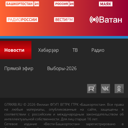
Новости
Хәбәрҙәр
ТВ
Радио
Прямой эфир
Выборы-2026
GTRKRB.RU © 2026
Филиал ФГУП ВГТРК ГТРК «Башкортостан»
. Все права
на любые материалы, опубликованные на сайте, защищены в
соответствии с российским и международным законодательством об
интеллектуальной собственности. Для лиц старше 16 лет.
Сетевое издание «Вести-Башкортостан»
зарегистрировано в