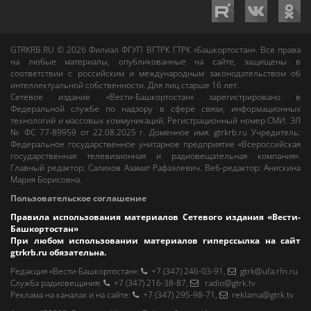
GTRKRB.RU © 2026
Филиал ФГУП ВГТРК ГТРК «Башкортостан»
. Все права
на любые материалы, опубликованные на сайте, защищены в
соответствии с российским и международным законодательством об
интеллектуальной собственности. Для лиц старше 16 лет.
Сетевое издание «Вести-Башкортостан»
зарегистрировано в
Федеральной службе по надзору в сфере связи, информационных
технологий и массовых коммуникаций. Регистрационный номер СМИ: ЭЛ
№ ФС 77-89959 от 22.08.2025 г. Доменное имя:
gtrkrb.ru
Учредитель:
Федеральное государственное унитарное предприятие «Всероссийская
государственная телевизионная и радиовещательная компания».
Главный редактор
:
Салихов Азамат Рафаэлевич
.
Веб-редактор
:
Анискина
Мария Борисовна
.
Пользовательское соглашение
Правила использования материалов Сетевого издания «Вести-
Башкортостан»
При любом использовании материалов гиперссылка на сайт
gtrkrb.ru
обязательна.
Редакция «Вести-Башкортостан»
:
+7 (347) 246-03-91
,
gtrk@ufa.rfn.ru
Cлужба радиовещания
:
+7 (347) 216-38-87
,
radio@gtrk.tv
Реклама на каналах и на сайте
:
+7 (347) 295-98-71
,
reklama@gtrk.tv